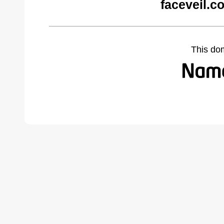
faceveil.c
This do