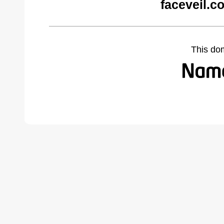
faceveil.c
This do